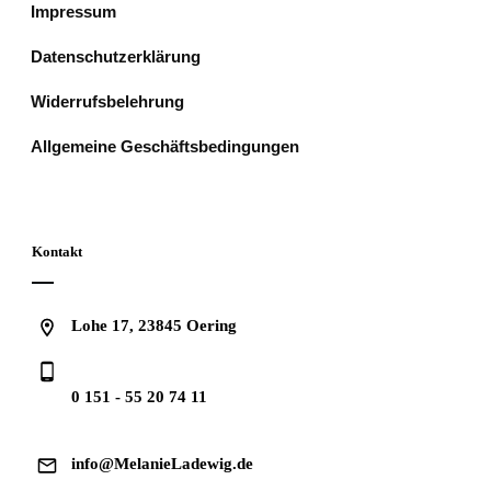
Impressum
Datenschutzerklärung
Widerrufsbelehrung
Allgemeine Geschäftsbedingungen
Kontakt
Lohe 17, 23845 Oering
0 151 - 55 20 74 11
info@MelanieLadewig.de